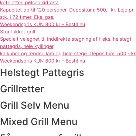
koteletter, pølsebrød osv.
Kapacitet op til 120 personer. Depositum: 500,- kr. Leje pr.
stk. i 72 timer. Eks. gas.
Weekendspris KUN 800 kr - Bestil nu
Stor lukket grill
Specielt velegnet til inddirekte stegning af f eks. helstegt
pattegris, hele kyllinger,
kalkuner og ænder, lam og hele stege. Depositum: 500,- kr
Weekendspris KUN 800 kr - Bestil nu
Helstegt Pattegris
Grillretter
Grill Selv Menu
Mixed Grill Menu